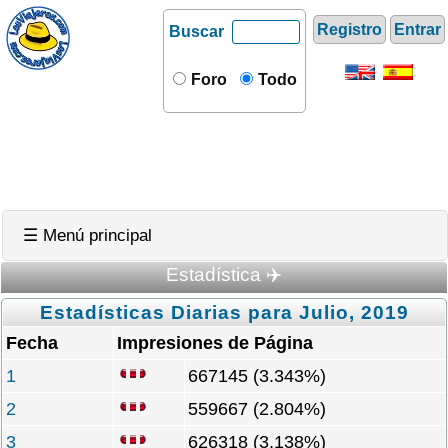
Registro
Entrar
Buscar
Foro
Todo
☰ Menú principal
Estadística ✈️
Estadísticas Diarias para Julio, 2019
Fecha
Impresiones de Página
1
667145 (3.343%)
2
559667 (2.804%)
3
626318 (3.138%)