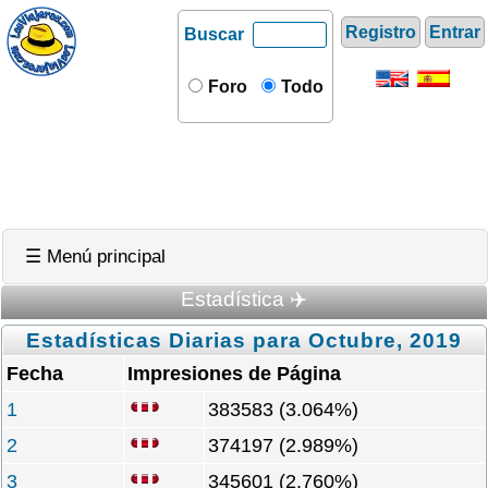
Registro
Entrar
Buscar
Foro
Todo
☰ Menú principal
Estadística ✈️
Estadísticas Diarias para Octubre, 2019
Fecha
Impresiones de Página
1
383583 (3.064%)
2
374197 (2.989%)
3
345601 (2.760%)