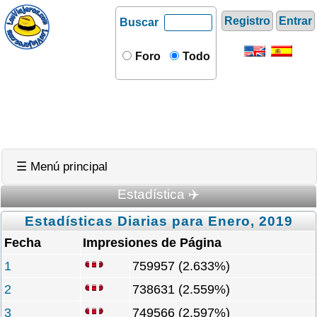
Registro
Entrar
Buscar
Foro
Todo
☰ Menú principal
Estadística ✈️
Estadísticas Diarias para Enero, 2019
Fecha
Impresiones de Página
1
759957 (2.633%)
2
738631 (2.559%)
3
749566 (2.597%)