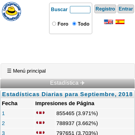
Registro
Entrar
Buscar
Foro
Todo
☰ Menú principal
Estadística ✈️
Estadísticas Diarias para Septiembre, 2018
Fecha
Impresiones de Página
1
855465 (3.971%)
2
788937 (3.662%)
3
797651 (3.703%)