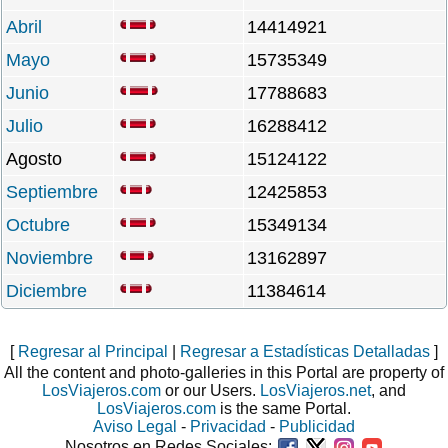
Abril
14414921
Mayo
15735349
Junio
17788683
Julio
16288412
Agosto
15124122
Septiembre
12425853
Octubre
15349134
Noviembre
13162897
Diciembre
11384614
[
Regresar al Principal
|
Regresar a Estadísticas Detalladas
]
All the content and photo-galleries in this Portal are property of
LosViajeros.com
or our Users.
LosViajeros.net
, and
LosViajeros.com
is the same Portal.
Aviso Legal
-
Privacidad
-
Publicidad
Nosotros en Redes Sociales: