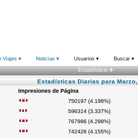
e Viajes
Noticias
Usuarios
Buscar
Estadística ✈️
Estadísticas Diarias para Marzo
Impresiones de Página
750197 (4.198%)
596314 (3.337%)
767986 (4.298%)
742426 (4.155%)