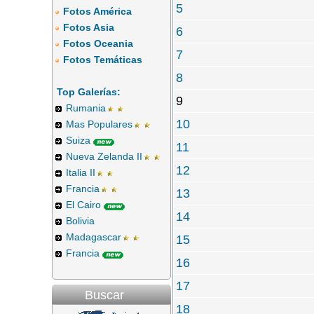
5
Fotos América
Fotos Asia
6
Fotos Oceania
7
Fotos Temáticas
8
Top Galerías:
9
Rumania
10
Mas Populares
Suiza
11
Nueva Zelanda II
12
Italia II
Francia
13
El Cairo
14
Bolivia
Madagascar
15
Francia
16
17
Buscar
18