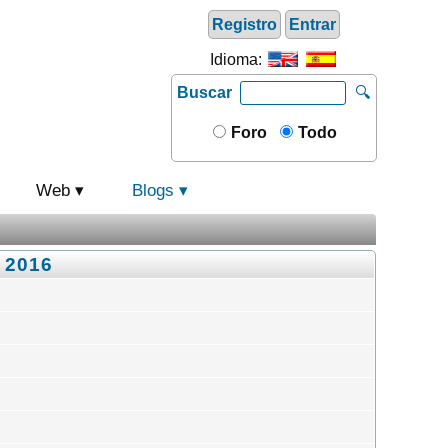
Registro
Entrar
Idioma:
Buscar
🔍
Foro
Todo
Web
Blogs
, 2016