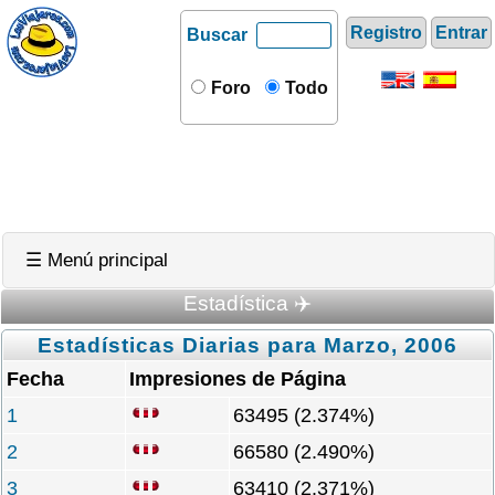
Registro
Entrar
Buscar
Foro
Todo
☰ Menú principal
Estadística ✈️
Estadísticas Diarias para Marzo, 2006
Fecha
Impresiones de Página
1
63495 (2.374%)
2
66580 (2.490%)
3
63410 (2.371%)