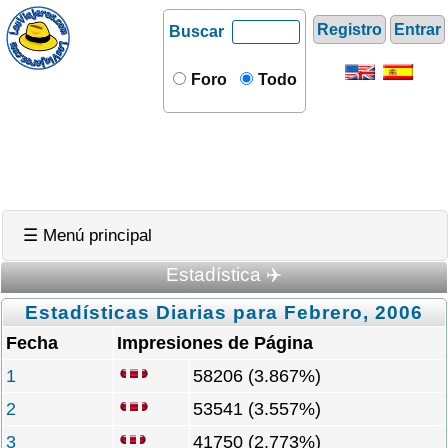
Registro
Entrar
Buscar
Foro
Todo
☰ Menú principal
Estadística ✈️
Estadísticas Diarias para Febrero, 2006
Fecha
Impresiones de Página
1
58206 (3.867%)
2
53541 (3.557%)
3
41750 (2.773%)