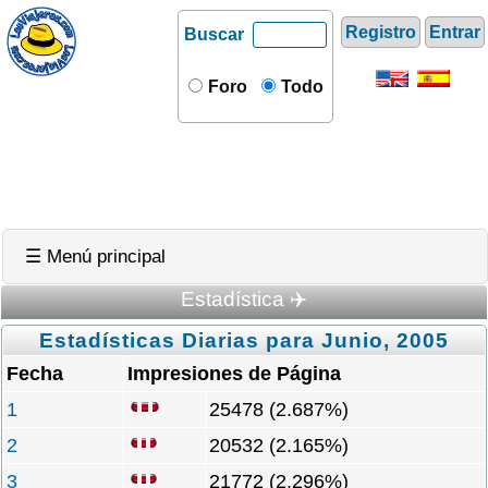
Registro
Entrar
Buscar
Foro
Todo
☰ Menú principal
Estadística ✈️
Estadísticas Diarias para Junio, 2005
Fecha
Impresiones de Página
1
25478 (2.687%)
2
20532 (2.165%)
3
21772 (2.296%)