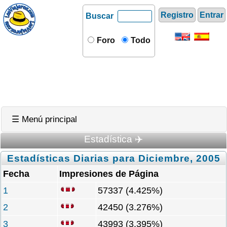
Registro
Entrar
Buscar
Foro
Todo
☰ Menú principal
Estadística ✈️
Estadísticas Diarias para Diciembre, 2005
Fecha
Impresiones de Página
1
57337 (4.425%)
2
42450 (3.276%)
3
43993 (3.395%)