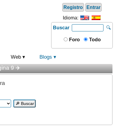
Registro
Entrar
Idioma:
Buscar
🔍
Foro
Todo
Web
Blogs
ina 9 ✈️
ra