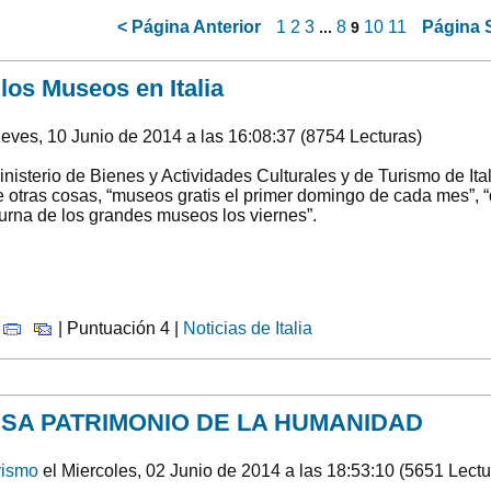
<
Página Anterior
1
2
3
8
10
11
Página 
...
9
los Museos en Italia
eves, 10 Junio de 2014 a las 16:08:37 (8754 Lecturas)
inisterio de Bienes y Actividades Culturales y de Turismo de It
e otras cosas, “museos gratis el primer domingo de cada mes”, “
urna de los grandes museos los viernes”.
|
| Puntuación 4 |
Noticias de Italia
SA PATRIMONIO DE LA HUMANIDAD
rismo
el Miercoles, 02 Junio de 2014 a las 18:53:10 (5651 Lectu