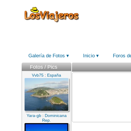
Galería de Fotos
Inicio
Foros d
Fotos / Pics
Vvb75
:
España
Yara-gb
:
Dominicana
Rep.