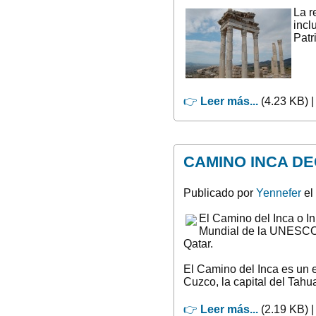
La r
incl
Patr
👉
Leer más...
(4.23 KB) 
CAMINO INCA DE
Publicado por
Yennefer
el
El Camino del Inca o I
Mundial de la UNESCO e
Qatar.
El Camino del Inca es un 
Cuzco, la capital del Tahu
👉
Leer más...
(2.19 KB) 