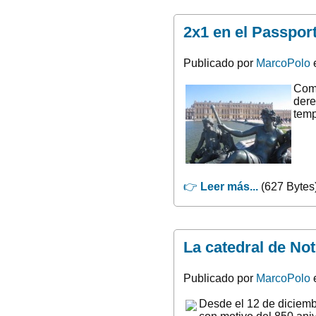
2x1 en el Passport
Publicado por
MarcoPolo
e
Comp
dere
temp
👉
Leer más...
(627 Bytes
La catedral de No
Publicado por
MarcoPolo
e
Desde el 12 de diciemb