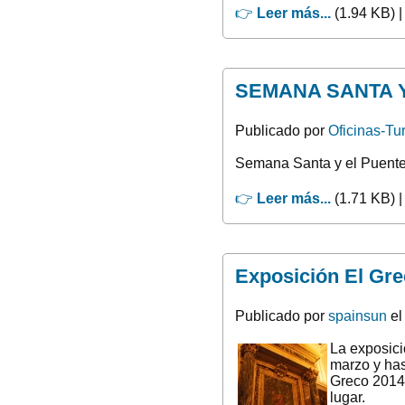
👉
Leer más...
(1.94 KB) 
SEMANA SANTA 
Publicado por
Oficinas-Tu
Semana Santa y el Puente 
👉
Leer más...
(1.71 KB) 
Exposición El Gre
Publicado por
spainsun
el
La exposici
marzo y has
Greco 2014 
lugar.