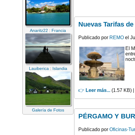
Nuevas Tarifas de 
Anaritz22
:
Francia
Publicado por
REMO
el Ju
El M
entr
noct
Lauiberica
:
Islandia
👉
Leer más...
(1.57 KB) 
Galería de Fotos
PÉRGAMO Y BUR
Publicado por
Oficinas-Tu