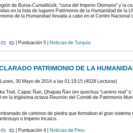
egión de Bursa-Cumalikizik, “cuna del Imperio Otomano” y la ci
uidas en la lista de lugares Patrimonio de la Humanidad de l
imonio de la Humanidad llevada a cabo en el Centro Nacional 
|
| Puntuación 5 |
Noticias de Turquia
CLARADO PATRIMONIO DE LA HUMANIDA
 Lunes, 30 Mayo de 2014 a las 01:19:15 (4028 Lecturas)
nka Trail, Capac Ñan, Qhapaq Ñan (en quechua “camino real” o “
n la trigésima octava Reunión del Comité de Patrimonio Mundi
entramado de caminos de piedra que formaban el gran sistema vi
antinsuyo o Imperio Incaico.
|
| Puntuación 4 |
Noticias de Peru