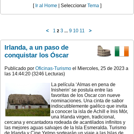
[
Ir al Home
| Seleccionar
Tema
]
<
1
3
9
10
11
>
2
...
Irlanda, a un paso de
conquistar los Óscar
Publicado por
Oficinas-Turismo
el Miercoles, 25 de 2023 a
las 14:44:20 (3246 Lecturas)
La película ‘Almas en pena de
Inisherin’ se postula entre las
favoritas de los Oscar con nueve
nominaciones. Una cinta de sabor
indiscutiblemente gaélico que invita
a conocer la isla de Achill e Inis Mór,
una Irlanda virgen, tradicional,
cercana y encantadora rodeada de acantilados infinitos y
las mejores aguas salvajes de la Isla Esmeralda. Turismo
de Irlanda y Cine Yelmo sortearán un viaje a las Islas de