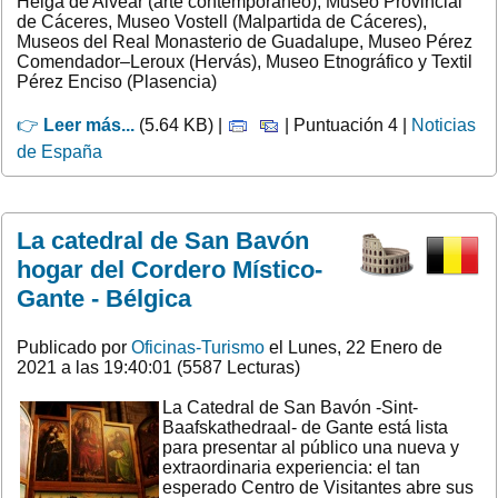
Helga de Alvear (arte contemporáneo), Museo Provincial
de Cáceres, Museo Vostell (Malpartida de Cáceres),
Museos del Real Monasterio de Guadalupe, Museo Pérez
Comendador–Leroux (Hervás), Museo Etnográfico y Textil
Pérez Enciso (Plasencia)
👉
Leer más...
(5.64 KB) |
| Puntuación 4 |
Noticias
de España
La catedral de San Bavón
hogar del Cordero Místico-
Gante - Bélgica
Publicado por
Oficinas-Turismo
el Lunes, 22 Enero de
2021 a las 19:40:01 (5587 Lecturas)
La Catedral de San Bavón -Sint-
Baafskathedraal- de Gante está lista
para presentar al público una nueva y
extraordinaria experiencia: el tan
esperado Centro de Visitantes abre sus