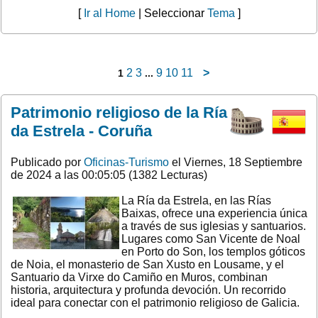
[
Ir al Home
| Seleccionar
Tema
]
2
3
9
10
11
>
1
...
Patrimonio religioso de la Ría
da Estrela - Coruña
Publicado por
Oficinas-Turismo
el Viernes, 18 Septiembre
de 2024 a las 00:05:05 (1382 Lecturas)
La Ría da Estrela, en las Rías
Baixas, ofrece una experiencia única
a través de sus iglesias y santuarios.
Lugares como San Vicente de Noal
en Porto do Son, los templos góticos
de Noia, el monasterio de San Xusto en Lousame, y el
Santuario da Virxe do Camiño en Muros, combinan
historia, arquitectura y profunda devoción. Un recorrido
ideal para conectar con el patrimonio religioso de Galicia.