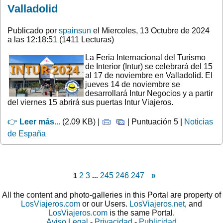
Valladolid
Publicado por
spainsun
el Miercoles, 13 Octubre de 2024
a las 12:18:51 (1411 Lecturas)
La Feria Internacional del Turismo
de Interior (Intur) se celebrará del 15
al 17 de noviembre en Valladolid. El
jueves 14 de noviembre se
desarrollará Intur Negocios y a partir
del viernes 15 abrirá sus puertas Intur Viajeros.
👉
Leer más...
(2.09 KB) |
| Puntuación 5 |
Noticias
de España
2
3
245
246
247
»
1
...
All the content and photo-galleries in this Portal are property of
LosViajeros.com
or our Users.
LosViajeros.net
, and
LosViajeros.com
is the same Portal.
Aviso Legal
-
Privacidad
-
Publicidad