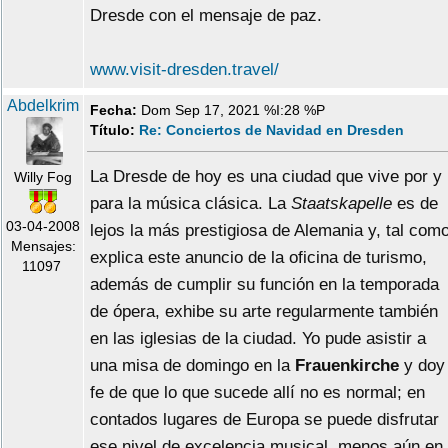
Dresde con el mensaje de paz.
www.visit-dresden.travel/
Abdelkrim
Fecha:
Dom Sep 17, 2021 %I:28 %P
Título:
Re: Conciertos de Navidad en Dresden
La Dresde de hoy es una ciudad que vive por y
Willy Fog
para la música clásica. La
Staatskapelle
es de
03-04-2008
lejos la más prestigiosa de Alemania y, tal com
Mensajes:
explica este anuncio de la oficina de turismo,
11097
además de cumplir su función en la temporada
de ópera, exhibe su arte regularmente también
en las iglesias de la ciudad. Yo pude asistir a
una misa de domingo en la
Frauenkirche
y doy
fe de que lo que sucede allí no es normal; en
contados lugares de Europa se puede disfrutar
ese nivel de excelencia musical, menos aún en