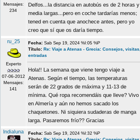
Mensajes:
Delfos...la distancia en autobús es de 2 horas y
234
media largas...pero en coche tardarías menos;
tened en cuenta que anochece antes, pero yo
creo que sí que os daría tiempo.
ru_25
Fecha:
Sab Sep 19, 2024 %I:05 %P
Título:
Re: Viaje a Atenas - Grecia: Consejos, visitas
entradas
Experto
Hola!! La semana que viene tengo viaje a
07-06-2012
Atenas. Según el tiempo, las temperaturas
Mensajes:
serán de 22 grados de máxima y 11-13 de
141
mínima. Qué ropa recomendáis que lleve? Vivo
en Almería y aún no hemos sacado los
chaquetones. Ni siquiera sudaderas de manga
larga. Pasaremos frío?? Gracias
Indialuna
Fecha:
Sab Sep 19, 2024 %I:32 %P
Título:
Re: Viaje a Atenas - Grecia: Consejos, visitas