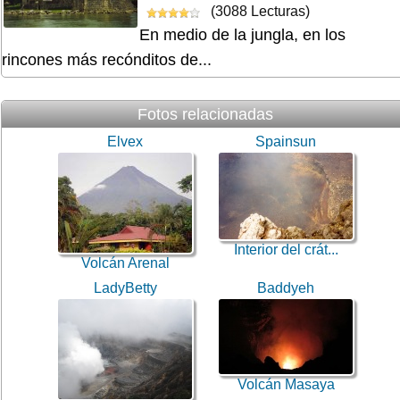
(3088 Lecturas)
En medio de la jungla, en los
rincones más recónditos de...
Fotos relacionadas
Elvex
Spainsun
Interior del crát...
Volcán Arenal
LadyBetty
Baddyeh
Volcán Masaya