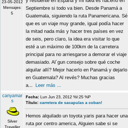
y residente en España y mi idea es hacerlo en
23-05-2012
Mensajes:
Septiembre si todo va bien. Desde Panamá a
5
Guatemala, siguiendo la ruta Panamericana. Sé
que es un viaje muy grande, igual podía hacer
la mitad nada más y hacer tres países en vez
de seis, pero claro, la idea era visitar lo que
esté a un máximo de 100km de la carretera
principal para no arriesgarse a demorar el viaje
demasiado. Al´gun consejo sobre qué coche
alquilar allí? Mejor hacerlo en Panamá y dejarlo
en Guatemala? Al revés? Muchas gracias
a...
Leer más ...
canyamar
Fecha:
Lun Jun 23, 2012 %I:25 %P
s
Título:
carretera de sacapulas a coban!
Hemos alquilado un toyota yaris para hacer una
Silver
ruta por centro america, Alguien sabe si se
Traveller