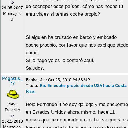
de cochepor esos países, cómo has hecho tú
29-05-2007
Mensajes:
entu viajes si tenías coche propio?
9
Si alguien ha cruzado en barco y embcado
coche procpio, por favor que nos explique atod
como.
Si lo hago yo os lo contaré aquí.
Saludos.
Pegasus_
Fecha:
Jue Oct 25, 2010 %I:38 %P
77
Título:
Re: En coche propio desde USA hasta Costa
Rica.
New
Hola Fernando !! Yo soy gallego y me encuentro
Traveller
en Estados Unidos ahora mismo, hace 11
meses que he comprado un coche, se que si es
25-11-2010
Mensajes:
tuyo en propiedad y lo tienes ya pagado puedes