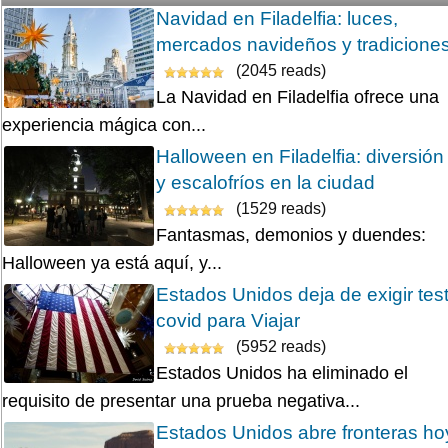
Navidad en Filadelfia: luces,
mercados navideños y tradicione
(2045 reads)
La Navidad en Filadelfia ofrece una
experiencia mágica con...
Halloween en Filadelfia: diversión
y escalofríos en la ciudad
(1529 reads)
Fantasmas, demonios y duendes:
Halloween ya está aquí, y...
Estados Unidos deja de exigir tes
covid para Viajar
(5952 reads)
Estados Unidos ha eliminado el
requisito de presentar una prueba negativa...
Estados Unidos abre fronteras ho