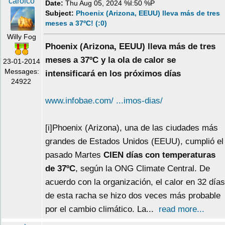
carolco
Date:
Thu Aug 05, 2024 %I:50 %P
Subject:
Phoenix (Arizona, EEUU) lleva más de tres
meses a 37ºC! (:0)
Willy Fog
Phoenix (Arizona, EEUU) lleva más de tres
meses a 37ºC y la ola de calor se
23-01-2014
Messages:
intensificará en los próximos días
24922
www.infobae.com/ ...imos-dias/
[i]Phoenix (Arizona), una de las ciudades más
grandes de Estados Unidos (EEUU), cumplió el
pasado Martes
CIEN días con temperaturas
de 37ºC
, según la ONG Climate Central. De
acuerdo con la organización, el calor en 32 días
de esta racha se hizo dos veces más probable
por el cambio climático. La...
read more...