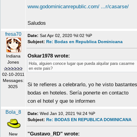
www.godominicanrepublic.com/ ...r/casarse/
Saludos
fresa70
Date:
Sat Apr 02, 2020 %I:02 %P
Subject:
Re: Bodas en Republica Dominicana
Oskar1978 wrote:
Indiana
Jones
Hola, alguien conoce lugar que pueda alquilar para casarme
en este pais?
02-10-2011
Messages:
Si te refieres a celebrarlo, yo he visto bastante
3025
bodas en hoteles. Sería ponerte en contacto
con el hotel y que te informen
Bola_8
Date:
Wed Jan 10, 2021 %I:24 %P
Subject:
Re: BODAS EN REPUBLICA DOMINICANA
"Gustavo_RD" wrote:
New