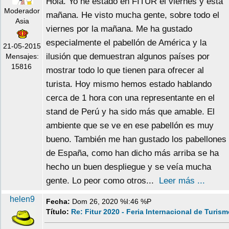
Hola. Yo he estado en FITUR el viernes y esta
Moderador
mañana. He visto mucha gente, sobre todo el
Asia
viernes por la mañana. Me ha gustado
especialmente el pabellón de América y la
21-05-2015
ilusión que demuestran algunos países por
Mensajes:
15816
mostrar todo lo que tienen para ofrecer al
turista. Hoy mismo hemos estado hablando
cerca de 1 hora con una representante en el
stand de Perú y ha sido más que amable. El
ambiente que se ve en ese pabellón es muy
bueno. También me han gustado los pabellones
de España, como han dicho más arriba se ha
hecho un buen despliegue y se veía mucha
gente. Lo peor como otros...
Leer más ...
helen9
Fecha:
Dom 26, 2020 %I:46 %P
Título:
Re: Fitur 2020 - Feria Internacional de Turis