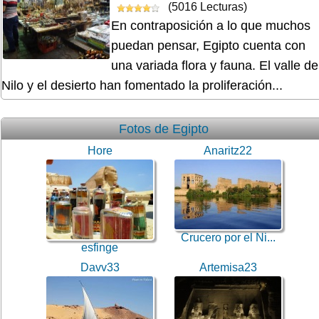
(5016 Lecturas)
En contraposición a lo que muchos
puedan pensar, Egipto cuenta con
una variada flora y fauna. El valle de
Nilo y el desierto han fomentado la proliferación...
Fotos de Egipto
Hore
Anaritz22
Crucero por el Ni...
esfinge
Davv33
Artemisa23