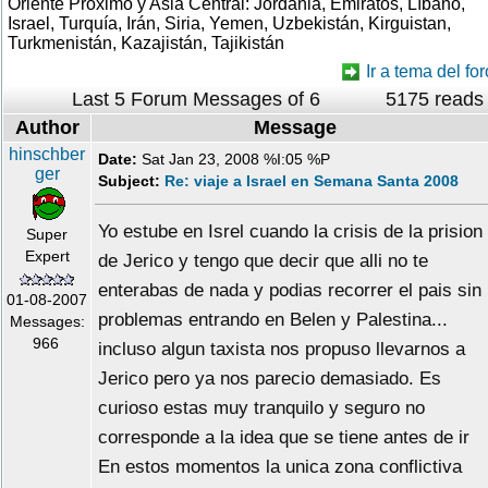
Oriente Próximo y Asia Central: Jordania, Emiratos, Líbano,
Israel, Turquía, Irán, Siria, Yemen, Uzbekistán, Kirguistan,
Turkmenistán, Kazajistán, Tajikistán
Ir a tema del for
Last 5 Forum Messages of 6
5175 reads
Author
Message
hinschber
Date:
Sat Jan 23, 2008 %I:05 %P
ger
Subject:
Re: viaje a Israel en Semana Santa 2008
Yo estube en Isrel cuando la crisis de la prision
Super
Expert
de Jerico y tengo que decir que alli no te
enterabas de nada y podias recorrer el pais sin
01-08-2007
problemas entrando en Belen y Palestina...
Messages:
966
incluso algun taxista nos propuso llevarnos a
Jerico pero ya nos parecio demasiado. Es
curioso estas muy tranquilo y seguro no
corresponde a la idea que se tiene antes de ir
En estos momentos la unica zona conflictiva