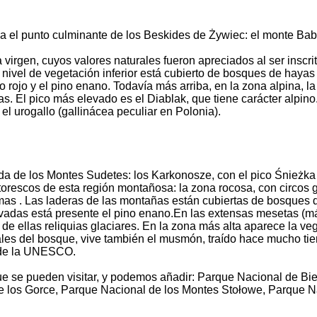
 el punto culminante de los Beskides de Żywiec: el monte Bab
 virgen, cuyos valores naturales fueron apreciados al ser inscr
nivel de vegetación inferior está cubierto de bosques de hayas
 rojo y el pino enano. Todavía más arriba, en la zona alpina, la
. El pico más elevado es el Diablak, que tiene carácter alpino. 
o el urogallo (gallinácea peculiar en Polonia).
a de los Montes Sudetes: los Karkonosze, con el pico Śnieżka 
torescos de esta región montañosa: la zona rocosa, con circos g
s . Las laderas de las montañas están cubiertas de bosques d
levadas está presente el pino enano.En las extensas mesetas (m
 ellas reliquias glaciares. En la zona más alta aparece la ve
les del bosque, vive también el musmón, traído hace mucho tie
ra de la UNESCO.
e se pueden visitar, y podemos añadir: Parque Nacional de Bi
 los Gorce, Parque Nacional de los Montes Stołowe, Parque Na