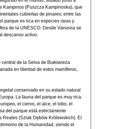
segundo en el mundo, situado junto a
va de Kampinos (Puszcza Kampinoska), que
inentales cubiertas de pinares; entre las
l parque es rica en especies raras y
 biosfera de la UNESCO. Desde Varsovia se
al descanso activo.
 central de la Selva de Białowieża
anada en libertad de estos mamíferos,
vegetal conservado en su estado natural
Europa. La fauna del parque es muy rica.
opeo, el ciervo, el alce, el lobo, el
osa del parque está estrictamente
les Reales (Szlak Dębów Królewskich). El
trimonio de la Humanidad, siendo el