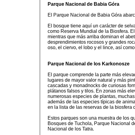
Parque Nacional de Babia Góra
El Parque Nacional de Babia Góra abarca
El bosque tiene aquí un carácter de selva
como Reserva Mundial de la Biosfera. El 
mientras que más arriba dominan el abeto
desprendimientos rocosos y grandes rocas
oso, el ciervo, el lobo y el lince, así com
Parque Nacional de los Karkonosze
El parque comprende la parte más elevad
lugares de mayor valor natural y más pin
cascadas y monadnocks de curiosas forma
plátanos falsos y tilos. En zonas más e
numerosas especies de plantas, muchas de
además de las especies típicas de anima
en la lista de las reservas de la biosfe
Estos parques son una muestra de los qu
Bosques de Tuchola, Parque Nacional de
Nacional de los Tatra.