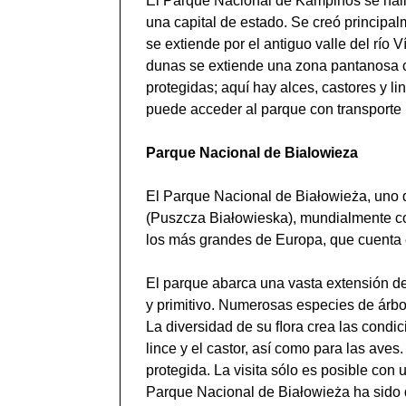
El Parque Nacional de Kampinos se halla
una capital de estado. Se creó principa
se extiende por el antiguo valle del río 
dunas se extiende una zona pantanosa cu
protegidas; aquí hay alces, castores y l
puede acceder al parque con transporte p
Parque Nacional de Bialowieza
El Parque Nacional de Białowieża, uno d
(Puszcza Białowieska), mundialmente con
los más grandes de Europa, que cuenta 
El parque abarca una vasta extensión de
y primitivo. Numerosas especies de árbo
La diversidad de su ﬂora crea las condici
lince y el castor, así como para las ave
protegida. La visita sólo es posible co
Parque Nacional de Białowieża ha sido 