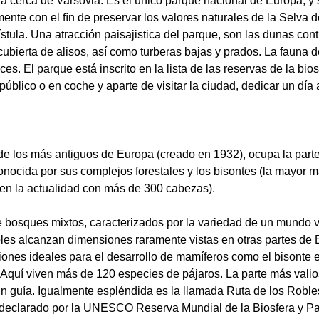
 cerca de Varsovia. Es el único parque nacional de Europa, y 
lmente con el ﬁn de preservar los valores naturales de la Sel
Vístula. Una atracción paisajistica del parque, son las dunas cont
bierta de alisos, así como turberas bajas y prados. La fauna de
inces. El parque está inscrito en la lista de las reservas de la
úblico o en coche y aparte de visitar la ciudad, dedicar un día 
e los más antiguos de Europa (creado en 1932), ocupa la parte
ocida por sus complejos forestales y los bisontes (la mayor m
en la actualidad con más de 300 cabezas).
 bosques mixtos, caracterizados por la variedad de un mundo 
les alcanzan dimensiones raramente vistas en otras partes de 
ones ideales para el desarrollo de mamíferos como el bisonte eur
s. Aquí viven más de 120 especies de pájaros. La parte más vali
n un guía. Igualmente espléndida es la llamada Ruta de los Rob
declarado por la UNESCO Reserva Mundial de la Biosfera y Pa