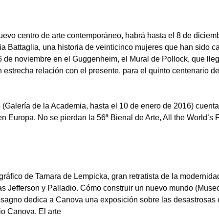
nuevo centro de arte contemporáneo, habrá hasta el 8 de dicie
a Battaglia, una historia de veinticinco mujeres que han sido c
16 de noviembre en el Guggenheim, el Mural de Pollock, que lle
n estrecha relación con el presente, para el quinto centenario 
ro (Galería de la Academia, hasta el 10 de enero de 2016) cuenta
en Europa. No se pierdan la 56ª Bienal de Arte, All the World’s F
áfico de Tamara de Lempicka, gran retratista de la modernidad
 Jefferson y Palladio. Cómo construir un nuevo mundo (Museo 
ssagno dedica a Canova una exposición sobre las desastrosas
io Canova. El arte