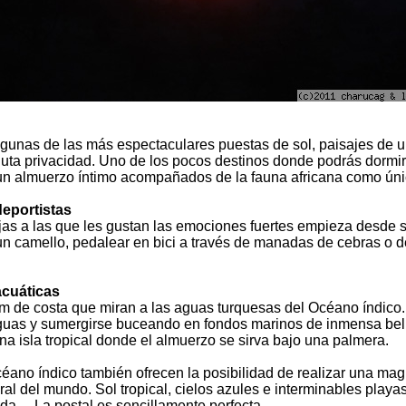
gunas de las más espectaculares puestas de sol, paisajes de un
luta privacidad. Uno de los pocos destinos donde podrás dormir
 un almuerzo íntimo acompañados de la fauna africana como únic
deportistas
ejas a las que les gustan las emociones fuertes empieza desde 
n camello, pedalear en bici a través de manadas de cebras o de
acuáticas
 de costa que miran a las aguas turquesas del Océano índico. Des
tiguas y sumergirse buceando en fondos marinos de inmensa be
a isla tropical donde el almuerzo se sirva bajo una palmera.
éano índico también ofrecen la posibilidad de realizar una magn
al del mundo. Sol tropical, cielos azules e interminables play
lda… La postal es sencillamente perfecta.