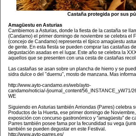
Castaña protegida por sus p
Amagüestu en Asturias
Cambiemos a Asturias, donde la fiesta de la castaña se l
(Candamo) el primer domingo de noviembre se celebra el F
(concejo de Candamo) representa el típico amagüestu astu
de gente. En esta fiesta se pueden comprar las castañas d
degustación asadas en el lugar. Este año se celebra la XXX
aquellos que se presenten con una cesta de castañas recol
Las castañas se asan sobre un plancha de hierro y se pu
sidra dulce o del "duernu", mosto de manzana. Mas informa
http://www.ayto-candamo.es/web/ayto-
candamo/noticia/-/journal_content/56_INSTANCE_yW71
WE
Siguiendo en Asturias también Arriondas (Parres) celebra s
Productos de la Huerta, ese primer domingo de Noviembre,
exposición con concurso gastronómico y “amagüestu” de ca
Parres también posee fama por la fecundidad su vega (junto 
también se pueden degustar en este Festival.
http://www.ayto-parres.es/