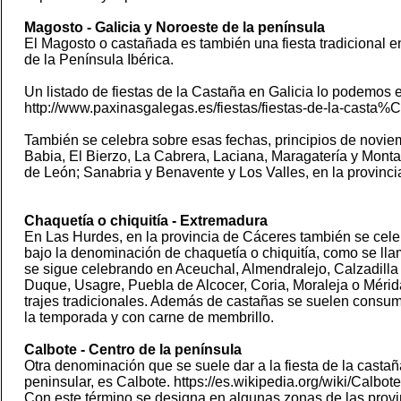
Magosto - Galicia y Noroeste de la península
El Magosto o castañada es también una fiesta tradicional en
de la Península Ibérica.
Un listado de fiestas de la Castaña en Galicia lo podemos 
http://www.paxinasgalegas.es/fiestas/fiestas-de-la-casta
También se celebra sobre esas fechas, principios de noviem
Babia, El Bierzo, La Cabrera, Laciana, Maragatería y Monta
de León; Sanabria y Benavente y Los Valles, en la provinc
Chaquetía o chiquitía - Extremadura
En Las Hurdes, en la provincia de Cáceres también se celeb
bajo la denominación de chaquetía o chiquitía, como se lla
se sigue celebrando en Aceuchal, Almendralejo, Calzadilla 
Duque, Usagre, Puebla de Alcocer, Coria, Moraleja o Mér
trajes tradicionales. Además de castañas se suelen consumir
la temporada y con carne de membrillo.
Calbote - Centro de la península
Otra denominación que se suele dar a la fiesta de la castañ
peninsular, es Calbote. https://es.wikipedia.org/wiki/Calbote
Con este término se designa en algunas zonas de las prov