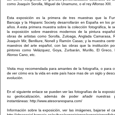
como Joaquín Sorolla, Miguel de Unamuno, o el rey Alfonso XIII.
Esta exposición es la primera de tres muestras que la Fun
Bancaja y la Hispanic Society desarrollarán en España en los p
años. A esta primera muestra sobre la colección fotográfica, le s
la exposición sobre maestros modernos de la pintura españo
obras de artistas como Sorolla, Zuloaga, Anglada Camarasa, R
Joaquín Mir, Benlliure, Nonell y Ramón Casas; y la muestra cent
maestros del arte español, con las obras que la institución p
pintores como Velázquez, Goya, Zurbarán, Murillo, El Greco, 
Alonso Cano, etc.
Visita muy recomendada para amantes de la fotografía, o para c
de ver cómo era la vida en este país hace mas de un siglo y descu
evolución.
En el siguiente enlace se pueden ver las fotografías de la exposic
su geolocalización, además de poder añadir nuestras p
instantáneas: http://www.atesorarespana.com/
Información sobre la exposición, ver las imágenes, bajarse el ca
http://obrasocial.bancaja.es/cultura/exposiciones/exposicionesfich