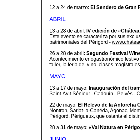
12 a 24 de marzo:
El Sendero de Gran 
ABRIL
13 a 28 de abril:
IV edición de «Châtea
Este evento se caracteriza por sus exclu
patrimoniales del Périgord -
www.chatea
26 a 28 de abril:
Segundo Festival Wine
Acontecimiento enogastronómico festivo r
taller, la feria del vino, clases magistrale
MAYO
13 a 17 de mayo:
Inauguración del tr
Saint-Avit-Sénieur - Cadouin - Belvès -
22 de mayo:
El Relevo de la Antorcha 
Nontron, Sarlat-la-Canéda, Agonac, Mont
Périgord. Périgueux, que ostenta el disti
28 a 31 de mayo:
«Val Natura en Périg
JUNIO