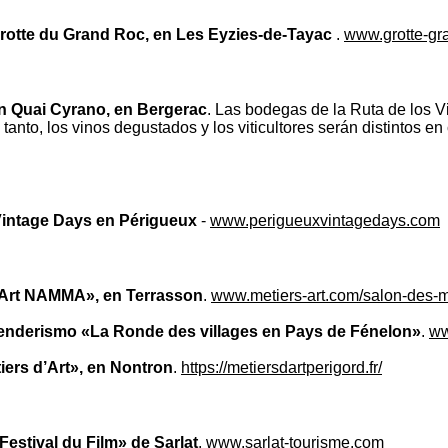
Grotte du Grand Roc, en Les Eyzies-de-Tayac
.
www.grotte-gran
n Quai Cyrano, en Bergerac
. Las bodegas de la Ruta de los 
tanto, los vinos degustados y los viticultores serán distintos e
Vintage Days en Périgueux
-
www.perigueuxvintagedays.com
’Art NAMMA», en Terrasson
.
www.metiers-art.com/salon-des-
enderismo «La Ronde des villages en Pays de Fénelon»
.
ww
ers d’Art», en Nontron
.
https://metiersdartperigord.fr/
«Festival du Film» de Sarlat
.
www.sarlat-tourisme.com