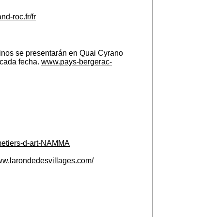
d-roc.fr/fr
Vinos se presentarán en Quai Cyrano
n cada fecha.
www.pays-bergerac-
metiers-d-art-NAMMA
w.larondedesvillages.com/