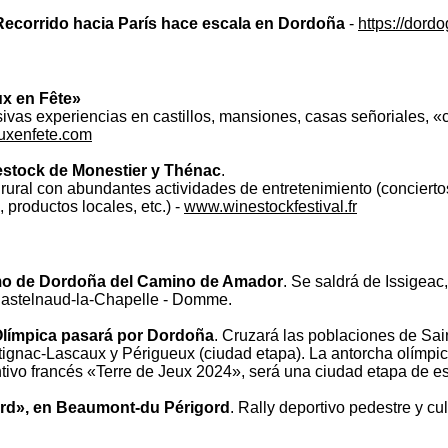
Recorrido hacia París hace escala en Dordoña
-
https://dord
ux en Fête»
sivas experiencias en castillos, mansiones, casas señoriales, «
uxenfete.com
stock de Monestier y Thénac
.
ural con abundantes actividades de entretenimiento (conciertos
s, productos locales, etc.) -
www.winestockfestival.fr
amo de Dordoña del Camino de Amador
. Se saldrá de Issigeac
 Castelnaud-la-Chapelle - Domme.
Olímpica pasará por Dordoña
. Cruzará las poblaciones de Sa
ignac-Lascaux y Périgueux (ciudad etapa). La antorcha olímpica
ntivo francés «Terre de Jeux 2024», será una ciudad etapa de es
ord», en Beaumont-du Périgord
. Rally deportivo pedestre y c