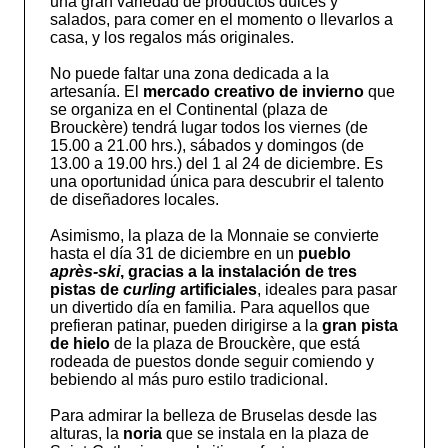
una gran variedad de productos dulces y
salados, para comer en el momento o llevarlos a
casa, y los regalos más originales.
No puede faltar una zona dedicada a la
artesanía. El
mercado creativo de invierno
que
se organiza en el Continental (plaza de
Brouckère) tendrá lugar todos los viernes (de
15.00 a 21.00 hrs.), sábados y domingos (de
13.00 a 19.00 hrs.) del 1 al 24 de diciembre. Es
una oportunidad única para descubrir el talento
de diseñadores locales.
Asimismo, la plaza de la Monnaie se convierte
hasta el día 31 de diciembre en un
pueblo
après-ski
, gracias a la instalación de tres
pistas de
curling
artificiales
, ideales para pasar
un divertido día en familia. Para aquellos que
prefieran patinar, pueden dirigirse a la
gran pista
de hielo
de la plaza de Brouckère, que está
rodeada de puestos donde seguir comiendo y
bebiendo al más puro estilo tradicional.
Para admirar la belleza de Bruselas desde las
alturas, la
noria
que se instala en la plaza de