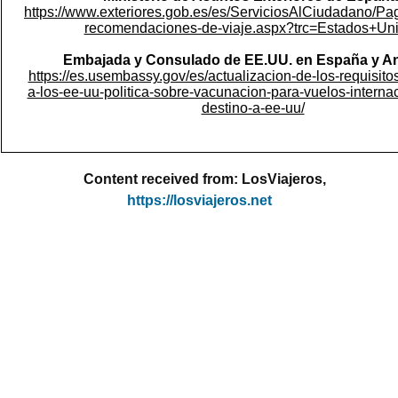
https://www.exteriores.gob.es/es/ServiciosAlCiudadano/Pag
recomendaciones-de-viaje.aspx?trc=Estados+Un
Embajada y Consulado de EE.UU. en España y An
https://es.usembassy.gov/es/actualizacion-de-los-requisito
a-los-ee-uu-politica-sobre-vacunacion-para-vuelos-interna
destino-a-ee-uu/
Content received from: LosViajeros,
https://losviajeros.net