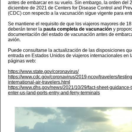
antes de embarcar en su vuelo. Sin embargo, la orden del 
diciembre de 2021 de Centers for Disease Control and Pre
(CDC) con respecto a la vacunación sigue vigente para entra
Se mantiene el requisito de que los viajeros mayores de 1
deberán tener la
pauta completa de vacunación
y proporc
documentación del estado de vacunación antes de embarca
avión.
Puede consultarse la actualización de las disposiciones qu
entrada en Estados Unidos de viajeros internacionales en l
páginas web:
https://www.state.gov/coronavirus/
https://www.cdc.gov/coronavirus/2019-ncov/travelers/testing
international-air-travelers.html
https://www.dhs.gov/news/2021/10/29/fact-sheet-guidance-t
enter-us-land-ports-entry-and-ferry-terminals