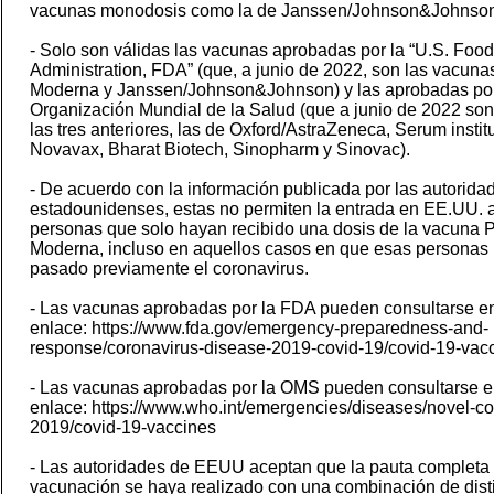
vacunas monodosis como la de Janssen/Johnson&Johnson
- Solo son válidas las vacunas aprobadas por la “U.S. Foo
Administration, FDA” (que, a junio de 2022, son las vacunas
Moderna y Janssen/Johnson&Johnson) y las aprobadas por
Organización Mundial de la Salud (que a junio de 2022 so
las tres anteriores, las de Oxford/AstraZeneca, Serum institu
Novavax, Bharat Biotech, Sinopharm y Sinovac).
- De acuerdo con la información publicada por las autorida
estadounidenses, estas no permiten la entrada en EE.UU. 
personas que solo hayan recibido una dosis de la vacuna P
Moderna, incluso en aquellos casos en que esas personas
pasado previamente el coronavirus.
- Las vacunas aprobadas por la FDA pueden consultarse en
enlace: https://www.fda.gov/emergency-preparedness-and-
response/coronavirus-disease-2019-covid-19/covid-19-vacc
- Las vacunas aprobadas por la OMS pueden consultarse en
enlace: https://www.who.int/emergencies/diseases/novel-co
2019/covid-19-vaccines
- Las autoridades de EEUU aceptan que la pauta completa
vacunación se haya realizado con una combinación de dist