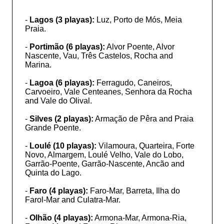
-
Lagos (3 playas):
Luz, Porto de Mós, Meia
Praia.
-
Portimão (6 playas):
Alvor Poente, Alvor
Nascente, Vau, Três Castelos, Rocha and
Marina.
-
Lagoa (6 playas):
Ferragudo, Caneiros,
Carvoeiro, Vale Centeanes, Senhora da Rocha
and Vale do Olival.
-
Silves (2 playas):
Armação de Pêra and Praia
Grande Poente.
-
Loulé (10 playas):
Vilamoura, Quarteira, Forte
Novo, Almargem, Loulé Velho, Vale do Lobo,
Garrão-Poente, Garrão-Nascente, Ancão and
Quinta do Lago.
-
Faro (4 playas):
Faro-Mar, Barreta, Ilha do
Farol-Mar and Culatra-Mar.
-
Olhão (4 playas):
Armona-Mar, Armona-Ria,