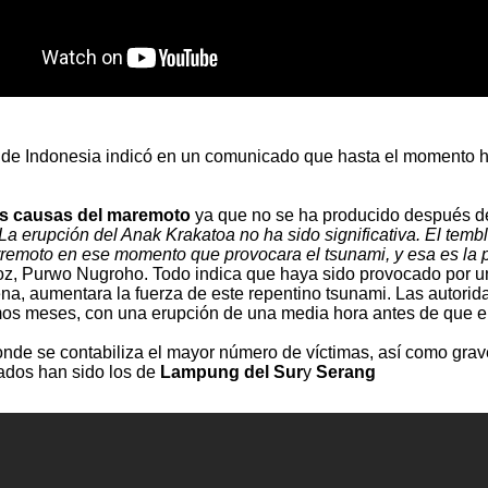
s de Indonesia indicó en un comunicado que hasta el momento h
as causas del maremoto
ya que no se ha producido después d
a erupción del Anak Krakatoa no ha sido significativa. El temb
rremoto en ese momento que provocara el tsunami, y esa es la pr
oz, Purwo Nugroho. Todo indica que haya sido provocado por un
lena, aumentara la fuerza de este repentino tsunami. Las autori
imos meses, con una erupción de una media hora antes de que el 
nde se contabiliza el mayor número de víctimas, así como grav
tados han sido los de
Lampung del Sur
y
Serang