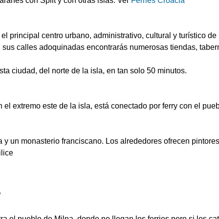
ranes con Split y con otras islas. Ver
Ferries Croacia
el principal centro urbano, administrativo, cultural y turístico de
 sus calles adoquinadas encontrarás numerosas tiendas, tabern
sta ciudad, del norte de la isla, en tan solo 50 minutos.
l extremo este de la isla, está conectado por ferry con el pue
a y un monasterio franciscano. Los alrededores ofrecen pintore
lice
B
ra el pueblo de Milna, donde no llegan los ferries pero si los 