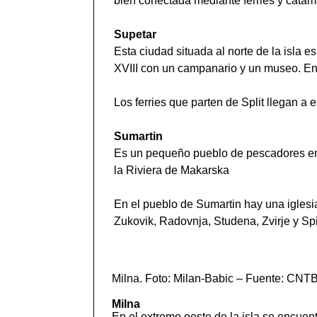
bien conectada mediante ferries y catama
Supetar
Esta ciudad situada al norte de la isla es 
XVIII con un campanario y un museo. En
Los ferries que parten de Split llegan a e
Sumartin
Es un pequeño pueblo de pescadores en e
la Riviera de Makarska
En el pueblo de Sumartin hay una iglesi
Zukovik, Radovnja, Studena, Zvirje y Spi
Milna. Foto: Milan-Babic – Fuente: CNT
Milna
En el extremo oeste de la isla se encuent