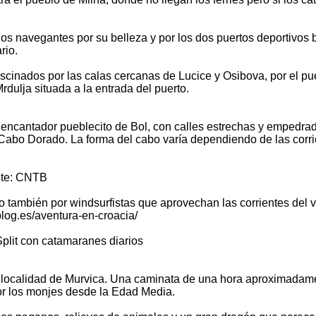
e los navegantes por su belleza y por los dos puertos deportivo
rio.
scinados por las calas cercanas de Lucice y Osibova, por el pu
dulja situada a la entrada del puerto.
el encantador pueblecito de Bol, con calles estrechas y empedrad
Cabo Dorado. La forma del cabo varía dependiendo de las corrie
ente: CNTB
ero también por windsurfistas que aprovechan las corrientes del 
blog.es/aventura-en-croacia/
plit con catamaranes diarios
a la localidad de Murvica. Una caminata de una hora aproximada
or los monjes desde la Edad Media.