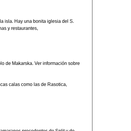
 la isla. Hay una bonita iglesia del S.
as y restaurantes,
blo de Makarska. Ver información sobre
scas calas como las de Rasotica,
catamaranes procedentes de Split y de