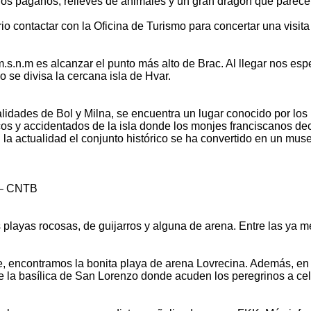
s paganos, relieves de animales y un gran dragón que parece s
io contactar con la Oficina de Turismo para concertar una visita
s.n.m es alcanzar el punto más alto de Brac. Al llegar nos esp
uso se divisa la cercana isla de Hvar.
ocalidades de Bol y Milna, se encuentra un lugar conocido por los
cos y accidentados de la isla donde los monjes franciscanos de
 la actualidad el conjunto histórico se ha convertido en un mu
a – CNTB
s playas rocosas, de guijarros y alguna de arena. Entre las ya m
isce, encontramos la bonita playa de arena Lovrecina. Además, e
e la basílica de San Lorenzo donde acuden los peregrinos a cele