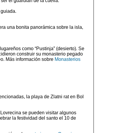
er el guardián de la cueva.
 guiada.
era una bonita panorámica sobre la isla,
 lugareños como “Pustinja” (desierto). Se
cidieron construir su monasterio pegado
seo. Más información sobre
Monasterios
encionadas, la playa de Zlatni rat en Bol
n Lovrecina se pueden visitar algunos
brar la festividad del santo el 10 de