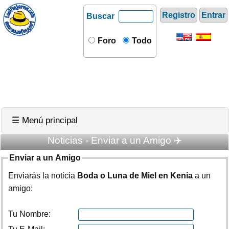
Registro
Entrar
Buscar
Foro
Todo
☰ Menú principal
Noticias - Enviar a un Amigo ✈️
Enviar a un Amigo
Enviarás la noticia
Boda o Luna de Miel en Kenia
a un
amigo:
Tu Nombre: