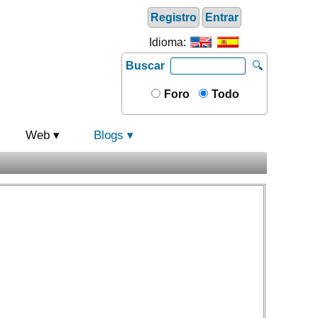
Registro
Entrar
Idioma:
Buscar
🔍
Foro
Todo
Web
Blogs