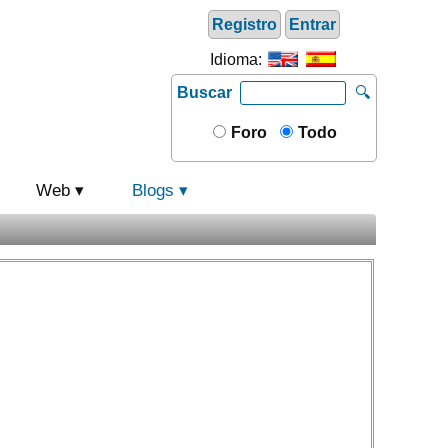
Registro
Entrar
Idioma:
Buscar
🔍
Foro
Todo
Web
Blogs