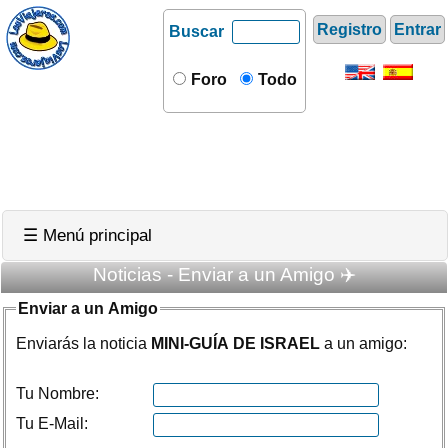
Registro
Entrar
Buscar
Foro
Todo
☰ Menú principal
Noticias - Enviar a un Amigo ✈️
Enviar a un Amigo
Enviarás la noticia
MINI-GUÍA DE ISRAEL
a un amigo:
Tu Nombre:
Tu E-Mail: