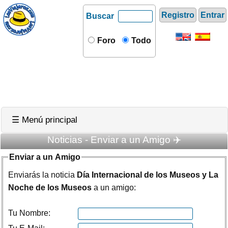
Registro
Entrar
Buscar
Foro
Todo
☰ Menú principal
Noticias - Enviar a un Amigo ✈️
Enviar a un Amigo
Enviarás la noticia
Día Internacional de los Museos y La
Noche de los Museos
a un amigo:
Tu Nombre: