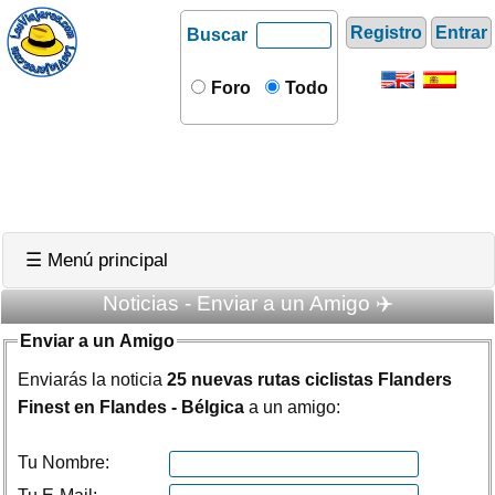
Registro
Entrar
Buscar
Foro
Todo
☰ Menú principal
Noticias - Enviar a un Amigo ✈️
Enviar a un Amigo
Enviarás la noticia
25 nuevas rutas ciclistas Flanders
Finest en Flandes - Bélgica
a un amigo:
Tu Nombre: