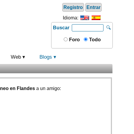
Registro
Entrar
Idioma:
Buscar
🔍
Foro
Todo
Web
Blogs
áneo en Flandes
a un amigo: