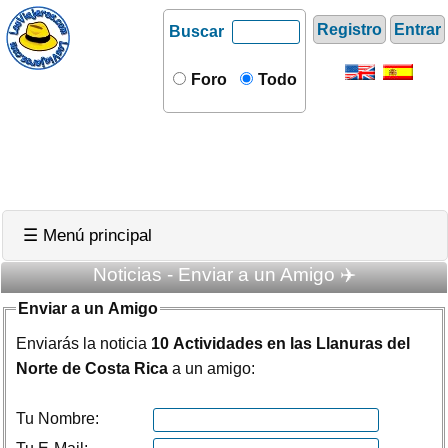
Registro
Entrar
Buscar
Foro
Todo
☰ Menú principal
Noticias - Enviar a un Amigo ✈️
Enviar a un Amigo
Enviarás la noticia
10 Actividades en las Llanuras del
Norte de Costa Rica
a un amigo:
Tu Nombre: