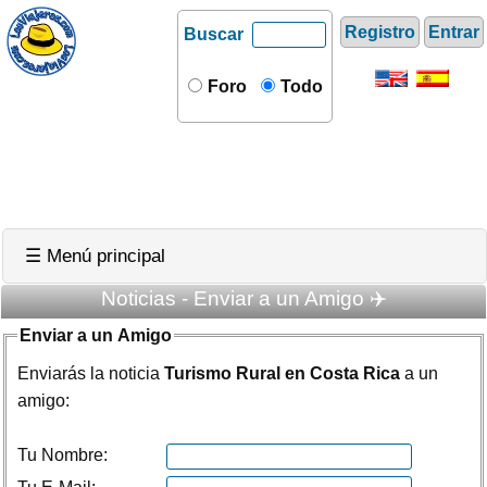
Registro
Entrar
Buscar
Foro
Todo
☰ Menú principal
Noticias - Enviar a un Amigo ✈️
Enviar a un Amigo
Enviarás la noticia
Turismo Rural en Costa Rica
a un
amigo:
Tu Nombre: