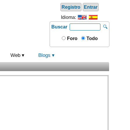
Registro
Entrar
Idioma:
Buscar
🔍
Foro
Todo
Web
Blogs