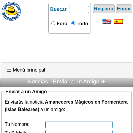
Registro
Entrar
Buscar
Foro
Todo
☰ Menú principal
Noticias - Enviar a un Amigo ✈️
Enviar a un Amigo
Enviarás la noticia
Amaneceres Mágicos en Formentera
(Islas Baleares)
a un amigo:
Tu Nombre: