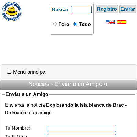
Registro
Entrar
Buscar
Foro
Todo
☰ Menú principal
Noticias - Enviar a un Amigo ✈️
Enviar a un Amigo
Enviarás la noticia
Explorando la Isla blanca de Brac -
Dalmacia
a un amigo:
Tu Nombre: