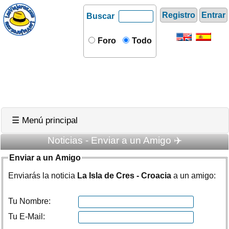
Registro
Entrar
Buscar
Foro
Todo
☰ Menú principal
Noticias - Enviar a un Amigo ✈️
Enviar a un Amigo
Enviarás la noticia
La Isla de Cres - Croacia
a un amigo:
Tu Nombre:
Tu E-Mail: