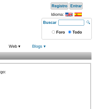
Registro
Entrar
Idioma:
Buscar
🔍
Foro
Todo
Web
Blogs
igo: