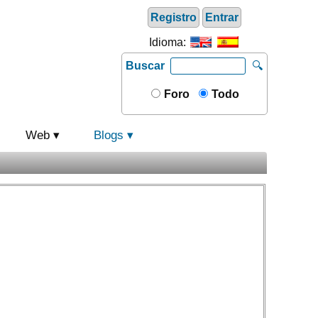
Registro
Entrar
Idioma:
Buscar
🔍
Foro
Todo
Web
Blogs