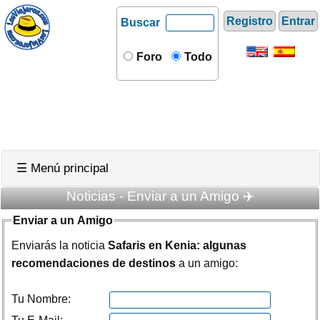
Registro
Entrar
Buscar
Foro
Todo
☰ Menú principal
Noticias - Enviar a un Amigo ✈️
Enviar a un Amigo
Enviarás la noticia
Safaris en Kenia: algunas
recomendaciones de destinos
a un amigo:
Tu Nombre: