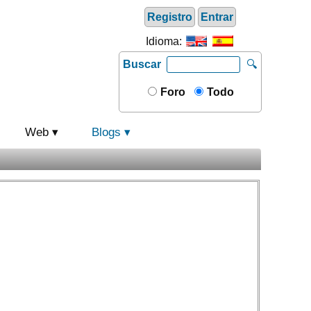
Registro
Entrar
Idioma:
Buscar
🔍
Foro
Todo
Web
Blogs