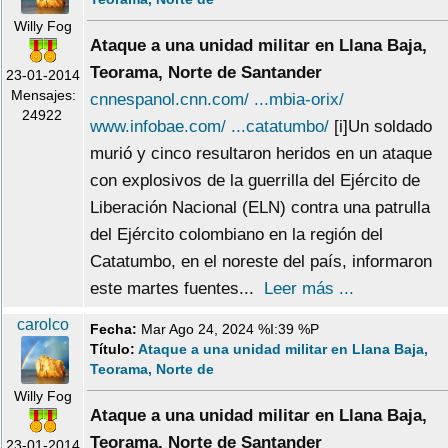
Willy Fog
Ataque a una unidad militar en Llana Baja,
Teorama, Norte de Santander
23-01-2014
Mensajes:
cnnespanol.cnn.com/ ...mbia-orix/
24922
www.infobae.com/ ...catatumbo/
[i]Un soldado
murió y cinco resultaron heridos en un ataque
con explosivos de la guerrilla del Ejército de
Liberación Nacional (ELN) contra una patrulla
del Ejército colombiano en la región del
Catatumbo, en el noreste del país, informaron
este martes fuentes...
Leer más ...
carolco
Fecha:
Mar Ago 24, 2024 %I:39 %P
Título:
Ataque a una unidad militar en Llana Baja,
Teorama, Norte de
Willy Fog
Ataque a una unidad militar en Llana Baja,
Teorama, Norte de Santander
23-01-2014